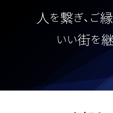
人
繋
縁
を
ぎ、ご
街
いい
を