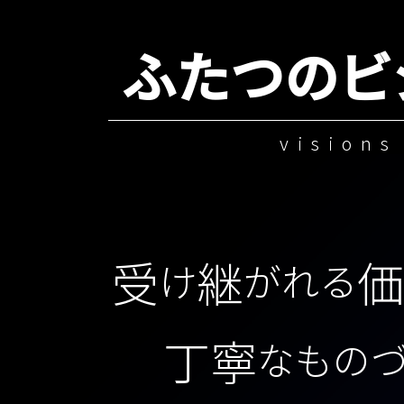
ふたつのビ
visions
受
継
価
け
がれる
丁寧
なものづ