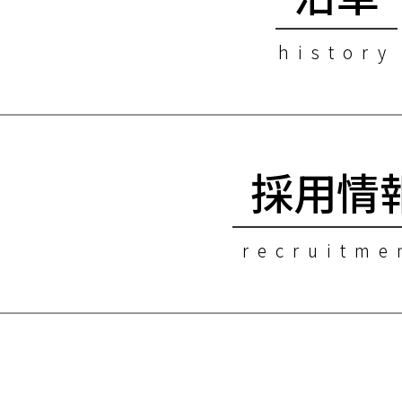
history
採用情
recruitme